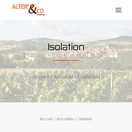
PRÉSENTATION
Isolation
FORMULES
GALERIE
NOS COWORKERS
Accueil
Actualités
Isolation
ACTUALITÉS
CONTACT
RÉSERVATION
Accueil
Actualités
Isolation