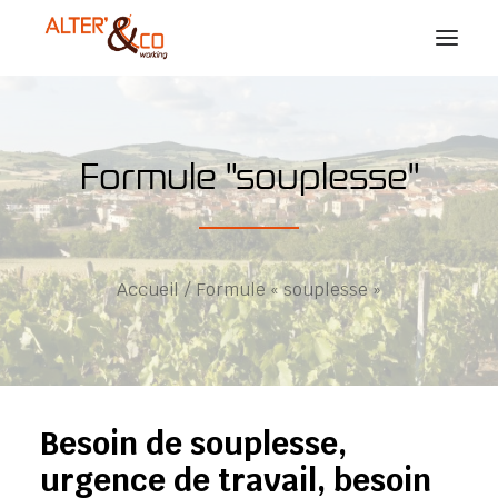
PRÉSENTATION
Formule "souplesse"
FORMULES
GALERIE
NOS COWORKERS
Accueil
Formule « souplesse »
ACTUALITÉS
CONTACT
RÉSERVATION
Besoin de souplesse,
urgence de travail, besoin